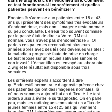
dans le diagnostic de l'endométriose. Comment
ce test fonctionne-t-il concrètement et quelles
patientes peuvent en bénéficier ?
Endotest® s'adresse aux patientes entre 18 et 43
ans qui présentent des symptômes très évocateurs
d'endométriose, mais dont l'imagerie reste normale
ou peu concluante. L'erreur trop souvent commise
par le passé était de dire : « Votre IRM est
normale, vous n'avez pas d'endométriose ». Or
parfois ces patientes reconsultent plusieurs
années après avec des lésions devenues visibles :
la maladie a progressé faute de prise en charge.
Le test repose sur un recueil salivaire simple et
non invasif. L'échantillon est envoyé au laboratoire
Ziwig et le résultat est disponible sous trois
semaines.
Les différents experts s'accordent à dire
qu'Endotest® permettra le diagnostic précoce chez
des patientes qui ont des imageries normales, là
où nous sommes aujourd'hui en difficulté. Le test
aidera aussi à éviter le surdiagnostic. On en parle
peu, mais les radiologues constatent un afflux de
jeunes femmes entre 15 et 25 ans qui viennent
faire des IRM. Interpréter ces imageries n'est pas