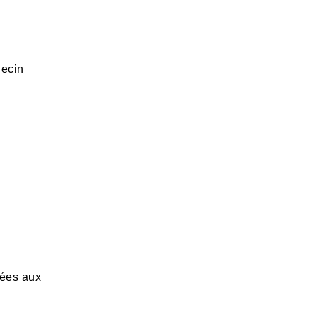
decin
tées aux