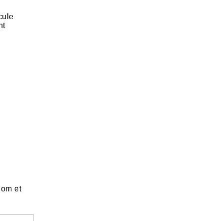
cule
nt
nom et
.