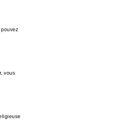
s pouvez
r, vous
eligieuse