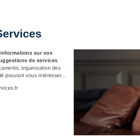
ervices
s
informations sur vos
uggestions de services
caments, organisation des
té pouvant vous intéresser...
vices.fr