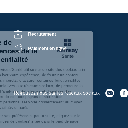
Recrutement
Centre de
Paiement en ligne
préférences de la
confidentialité
Ramsay Services/Santé utilise sur ce site des cookies afin
de personnaliser votre expérience, de fournir un contenu
adapté à vos intérêts, d’assurer certaines fonctionnalités
dont celles relatives aux réseaux sociaux, de permettre la
réalisation d’'analyses statistiques et d’analyser les
Retrouvez nous sur les réseaux sociaux
performances de nos campagnes d’information.
Vous pouvez personnaliser votre consentement au moyen
des boutons situés ci-après
Pour modifier vos préférences par la suite, cliquez sur le
lien 'Préférences de cookies' situé dans le pied de page.