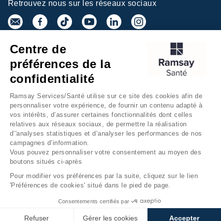
Retrouvez nous sur les réseaux sociaux
Centre de
Inscrivez-vous à la newsletter
préférences de la
confidentialité
Ramsay Services/Santé utilise sur ce site des cookies afin de
personnaliser votre expérience, de fournir un contenu adapté à
vos intérêts, d’assurer certaines fonctionnalités dont celles
relatives aux réseaux sociaux, de permettre la réalisation
d’'analyses statistiques et d’analyser les performances de nos
campagnes d’information.
Groupe Ramsay Santé
Mentions légales
Vous pouvez personnaliser votre consentement au moyen des
boutons situés ci-après
Gestion des cookies
Données personnelles
Pour modifier vos préférences par la suite, cliquez sur le lien
Accessibilité Numérique
Presse
'Préférences de cookies' situé dans le pied de page.
Fondation Ramsay Santé
Plan du site
Consentements certifiés par
Refuser
Gérer les cookies
Accepter