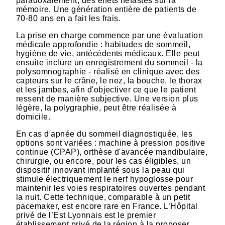
paradoxalement, des effets néfastes sur la
mémoire. Une génération entière de patients de
70-80 ans en a fait les frais.
La prise en charge commence par une évaluation
médicale approfondie : habitudes de sommeil,
hygiène de vie, antécédents médicaux. Elle peut
ensuite inclure un enregistrement du sommeil - la
polysomnographie - réalisé en clinique avec des
capteurs sur le crâne, le nez, la bouche, le thorax
et les jambes, afin d'objectiver ce que le patient
ressent de manière subjective. Une version plus
légère, la polygraphie, peut être réalisée à
domicile.
En cas d'apnée du sommeil diagnostiquée, les
options sont variées : machine à pression positive
continue (CPAP), orthèse d'avancée mandibulaire,
chirurgie, ou encore, pour les cas éligibles, un
dispositif innovant implanté sous la peau qui
stimule électriquement le nerf hypoglosse pour
maintenir les voies respiratoires ouvertes pendant
la nuit. Cette technique, comparable à un petit
pacemaker, est encore rare en France. L’Hôpital
privé de l’Est Lyonnais est le premier
établissement privé de la région à la proposer.