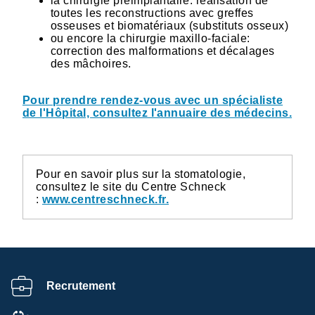
la chirurgie préimplantaire: réalisation de
toutes les reconstructions avec greffes
osseuses et biomatériaux (substituts osseux)
ou encore la chirurgie maxillo-faciale:
correction des malformations et décalages
des mâchoires.
Pour prendre rendez-vous avec un spécialiste
de l'Hôpital, consultez l'annuaire des médecins.
Pour en savoir plus sur la stomatologie,
consultez le site du Centre Schneck
:
www.centreschneck.fr.
Recrutement