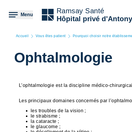
Aller
au
Ramsay Santé
contenu
Menu
Hôpital privé d'Anton
principal
Accueil
Vous êtes patient
Pourquoi choisir notre établissem
Ophtalmologie
L’ophtalmologie est la discipline médico-chirurgica
Les principaux domaines concernés par l’ophtalmol
les troubles de la vision ;
le strabisme ;
la cataracte ;
le glaucome ;
le décollement de la rétine ;